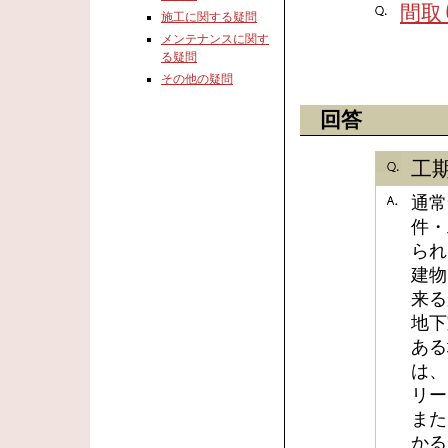
間取
施工に関する疑問
メンテナンスに関す
る疑問
その他の疑問
回答
工
通常
件・
られ
建物
来る
地下
ある
は、
リー
また
かる