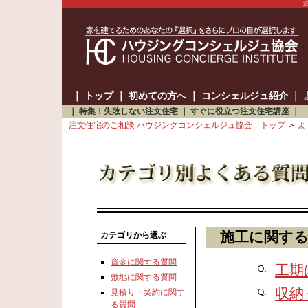
｜
トップ
｜
初めての方へ
｜
コンシェルジュ紹介
｜
｜
特集！失敗しない注文住宅
｜
すぐに役立つ注文住宅講座
｜
注文住宅のご相談 ハウジングコンシェルジュ協会 トップ
＞
よ
施工に関す
カテゴリから選ぶ
資金に関する質問
工期
敷地に関する質問
収納
見積り・契約に関す
る質問