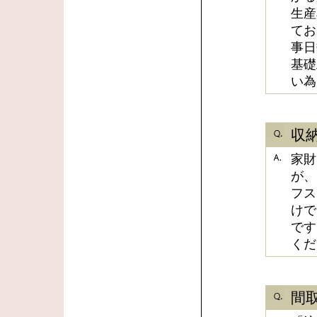
生産
てお
事日
基礎
い為
収
家財
が、
フス
けで
です
くだ
間