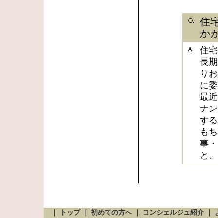
住
か
住宅
長期
りお
に委
最近
ナン
する
もち
事・
と、
｜
トップ
｜
初めての方へ
｜
コンシェルジュ紹介
｜