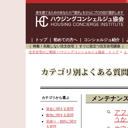
｜
トップ
｜
初めての方へ
｜
コンシェルジュ紹介
｜
｜
特集！失敗しない注文住宅
｜
すぐに役立つ注文住宅講座
｜
注文住宅のご相談 ハウジングコンシェルジュ協会 トップ
＞
よ
メンテナン
カテゴリから選ぶ
資金に関する質問
アフ
敷地に関する質問
うか
見積り・契約に関す
る質問