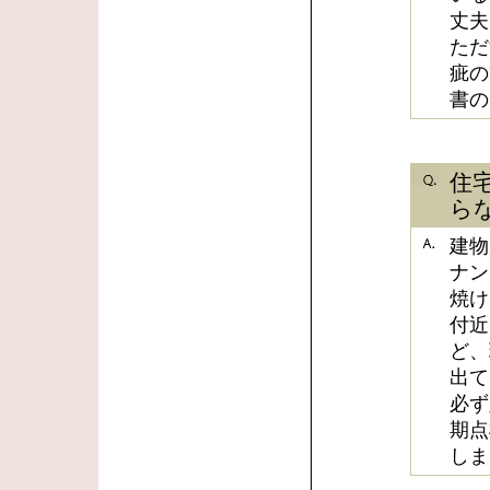
丈夫
ただ
疵の
書の
住
ら
建物
ナン
焼け
付近
ど、
出て
必ず
期点
しま