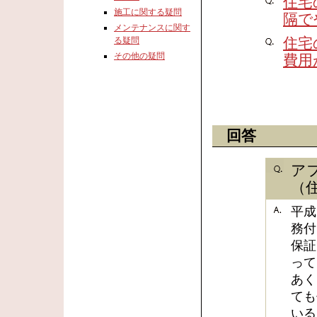
住宅
施工に関する疑問
隔で
メンテナンスに関す
住宅
る疑問
その他の疑問
費用
回答
ア
（
平成
務付
保証
って
あく
ても
いる