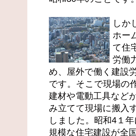
しか
ホー
て住
労働
め、屋外で働く建設
です。そこで現場の
建材や電動工具など
み立てて現場に搬入
しました。昭和4１
規模な住宅建設が全