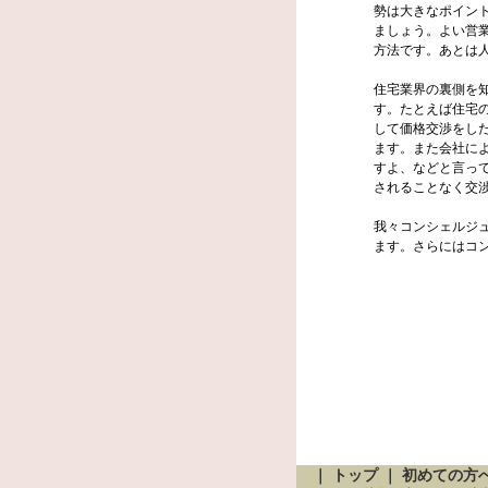
勢は大きなポイン
ましょう。よい営
方法です。あとは
住宅業界の裏側を
す。たとえば住宅
して価格交渉をし
ます。また会社に
すよ、などと言っ
されることなく交
我々コンシェルジ
ます。さらにはコ
｜
トップ
｜
初めての方