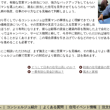
トです。有能な営業マンを担当につけ、強力なバックアップをしてもらい
業マンを選ぶために、過去に担当した住宅を見学させてもらうのも一つの
人柄や熱意、仕事のやり方などを見極めて判断しましょう。
知り尽くしているコンシェルジュは営業マンの事情もよく理解できていま
の価格交渉についても、その営業所や支店で上位に入る営業マンを探し出
たほうが、より有利になります。彼らは顧客の資金と建築内容を熟知した上で会社と
よってはキャンペーン、サービス期間と称して、今月中に契約していただければ値引
てくることがよくありますが、この場合原価を引き上げているなどのからくりがある
渉を進めることも必要です。
ュにご相談いただければ、まず施主と一緒に営業マンを見極め、その後もよりよい選
ンシェルジュの腕で営業マンの対応がより親切になるよう、話を進めます。
どうして日本の住宅は高いのか？
戦後の住宅建築の歴
一番有効な資金計画は？
風水と家相
へ
｜
コンシェルジュ紹介
｜
よくある質問
｜
住宅イベント情報
｜
注文