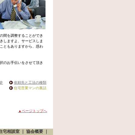
の間を調整することができ
きしますよ、サービスしま
こともありますから、惑わ
択のお手伝いをさせて頂き
史
依頼先と工法の種類
住宅営業マンの裏話
▲ページトップへ
住宅相談室
｜
協会概要
｜