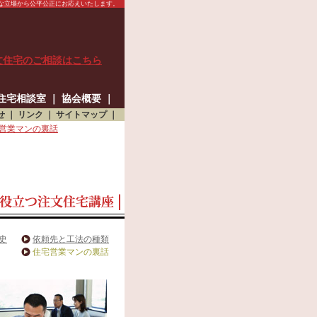
な立場から公平公正にお応えいたします。
文住宅のご相談はこちら
住宅相談室
｜
協会概要
｜
せ
｜
リンク
｜
サイトマップ
｜
営業マンの裏話
史
依頼先と工法の種類
住宅営業マンの裏話