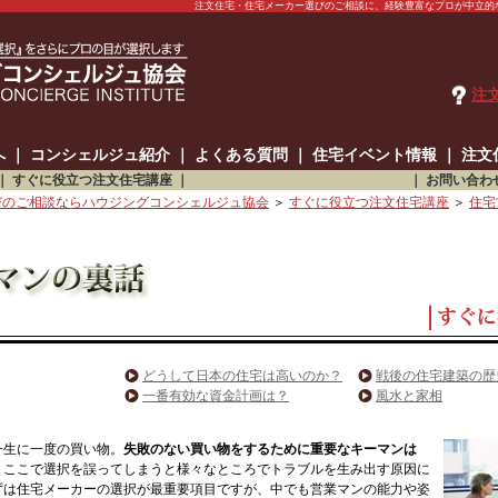
注文住宅・住宅メーカー選びのご相談に、経験豊富なプロが中立的
注
へ
｜
コンシェルジュ紹介
｜
よくある質問
｜
住宅イベント情報
｜
注文
｜
すぐに役立つ注文住宅講座
｜
｜
お問い合わ
びのご相談ならハウジングコンシェルジュ協会
＞
すぐに役立つ注文住宅講座
＞
住宅
どうして日本の住宅は高いのか？
戦後の住宅建築の歴
一番有効な資金計画は？
風水と家相
一生に一度の買い物。
失敗のない買い物をするために重要なキーマンは
。
ここで選択を誤ってしまうと様々なところでトラブルを生み出す原因に
ずは住宅メーカーの選択が最重要項目ですが、中でも営業マンの能力や姿