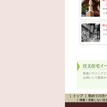
欧
と
日
の
私達ハウジングコ
お伺いして講演さ
｜
トップ
｜
初めての方
｜
特集！失敗しない注