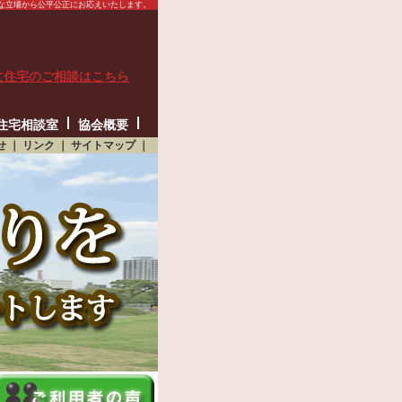
な立場から公平公正にお応えいたします。
文住宅のご相談はこちら
住宅相談室
協会概要
せ
｜
リンク
｜
サイトマップ
｜