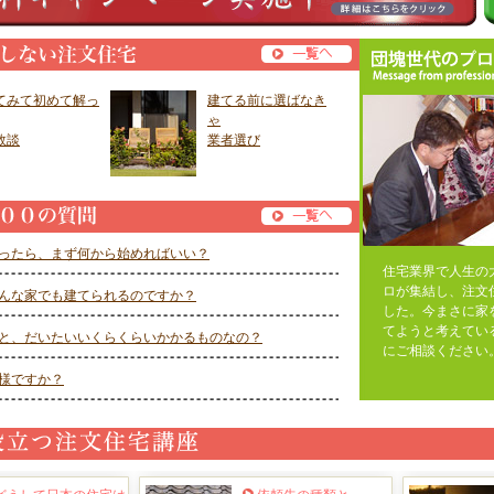
てみて初めて解っ
建てる前に選ばなき
ゃ
敗談
業者選び
ったら、まず何から始めればいい？
住宅業界で人生の
ロが集結し、注文
んな家でも建てられるのですか？
した。今まさに家
てようと考えてい
と、だいたいいくらくらいかかるものなの？
にご相談ください
様ですか？