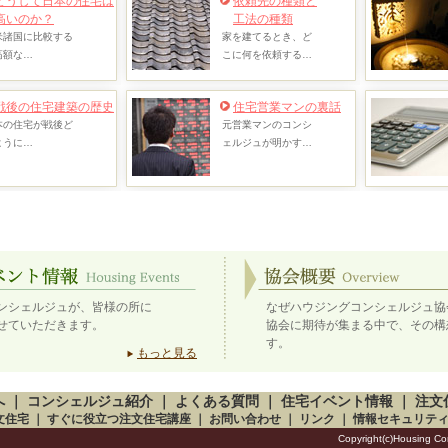
どうして日本の住宅は
依頼先の種類と
高いのか？
工法の種類
米諸国に比較する
家を建てるとき、ど
高額な…
こに何を依頼する…
戦後の住宅建築の歴史
住宅営業マンの裏話
本の住宅が戦後ど
元営業マンのコンシ
ように…
ェルジュが明かす…
ンシェルジュが、皆様の所に
なぜハウジングコンシェルジュ協
せていただきます。
協会に期待が集まる中で、その構
す。
もっと見る
へ
｜
コンシェルジュ紹介
｜
よくある質問
｜
住宅イベント情報
｜
注文
文住宅
｜
すぐに役立つ注文住宅講座
｜
お問い合わせ
｜
リンク
｜
情報セキュリテ
Copyright(c)Housing Con