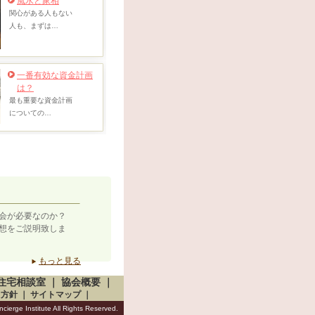
風水と家相
関心がある人もない
人も、まずは…
一番有効な資金計画
は？
最も重要な資金計画
についての…
会が必要なのか？
想をご説明致しま
もっと見る
住宅相談室
｜
協会概要
｜
ィ方針
｜
サイトマップ
｜
cierge Institute All Rights Reserved.